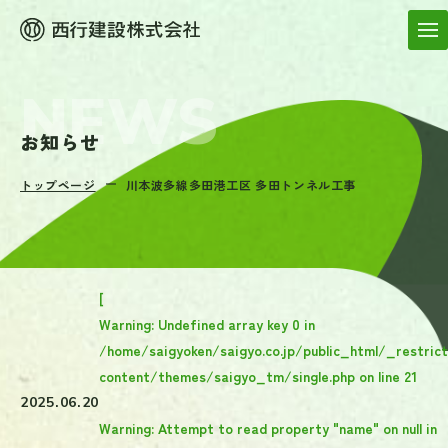
お知らせ
トップページ
川本波多線多田港工区 多田トンネル工事
[
Warning
: Undefined array key 0 in
/home/saigyoken/saigyo.co.jp/public_html/_restric
content/themes/saigyo_tm/single.php
on line
21
2025.06.20
Warning
: Attempt to read property "name" on null in