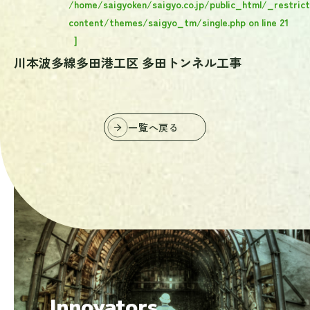
/home/saigyoken/saigyo.co.jp/public_html/_restric
content/themes/saigyo_tm/single.php
on line
21
]
川本波多線多田港工区 多田トンネル工事
一覧へ戻る
掘り続けた先にしか、
見えない未来がある。
Innovators