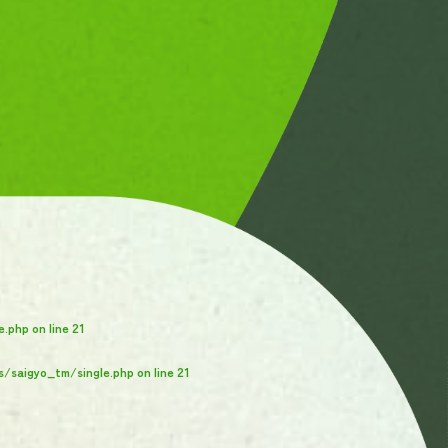
e.php
on line
21
s/saigyo_tm/single.php
on line
21