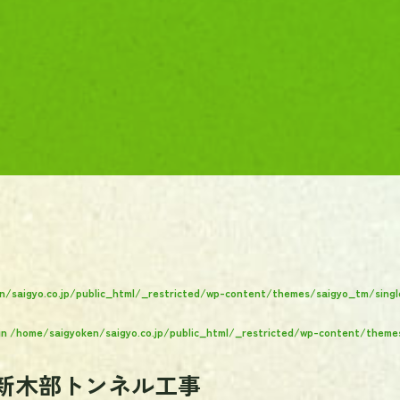
n/saigyo.co.jp/public_html/_restricted/wp-content/themes/saigyo_tm/singl
in
/home/saigyoken/saigyo.co.jp/public_html/_restricted/wp-content/theme
新木部トンネル工事