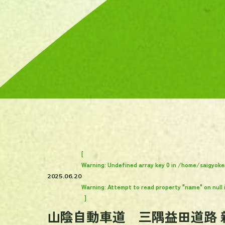
[
Warning
: Undefined array key 0 in
/home/saigyoke
2025.06.20
Warning
: Attempt to read property "name" on null 
]
山陰自動車道 三隅益田道路 