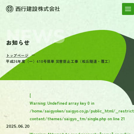
お知らせ
トップページ
平成26年度（一）410号県単 災害防止工事（松丘隧道・覆工）
[
Warning
: Undefined array key 0 in
/home/saigyoken/saigyo.co.jp/public_html/_restric
content/themes/saigyo_tm/single.php
on line
21
2025.06.20
Warning
: Attempt to read property "name" on null in