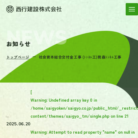
お知らせ
トップページ
社会資本総合交付金工事 (ﾄﾝﾈﾙ工)筒森ﾄﾝﾈﾙ工事
[
Warning
: Undefined array key 0 in
/home/saigyoken/saigyo.co.jp/public_html/_restric
content/themes/saigyo_tm/single.php
on line
21
2025.06.20
Warning
: Attempt to read property "name" on null in