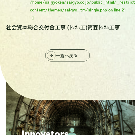
/home/saigyoken/saigyo.co.jp/public_html/_restric
content/themes/saigyo_tm/single.php
on line
21
]
社会資本総合交付金工事 (ﾄﾝﾈﾙ工)筒森ﾄﾝﾈﾙ工事
一覧へ戻る
掘り続けた先にしか、
見えない未来がある。
Innovators