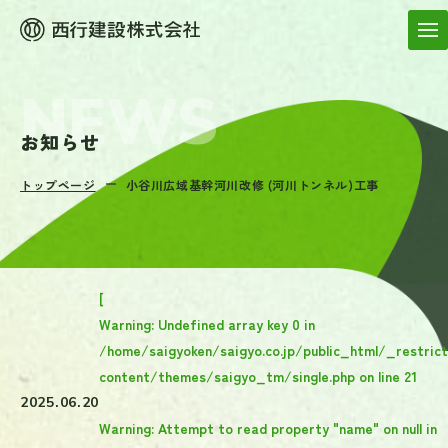
お知らせ
トップページ
小谷川広域基幹河川改修 (河川トンネル)工事
[
Warning
: Undefined array key 0 in
/home/saigyoken/saigyo.co.jp/public_html/_restric
content/themes/saigyo_tm/single.php
on line
21
2025.06.20
Warning
: Attempt to read property "name" on null in