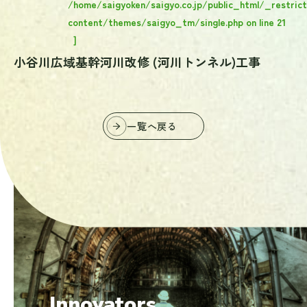
/home/saigyoken/saigyo.co.jp/public_html/_restric
content/themes/saigyo_tm/single.php
on line
21
]
小谷川広域基幹河川改修 (河川トンネル)工事
一覧へ戻る
掘り続けた先にしか、
見えない未来がある。
Innovators