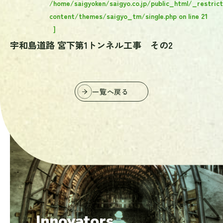
/home/saigyoken/saigyo.co.jp/public_html/_restric
content/themes/saigyo_tm/single.php
on line
21
]
宇和島道路 宮下第1トンネル工事 その2
一覧へ戻る
掘り続けた先にしか、
見えない未来がある。
Innovators