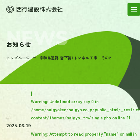
お知らせ
トップページ
宇和島道路 宮下第1トンネル工事 その2
[
Warning
: Undefined array key 0 in
/home/saigyoken/saigyo.co.jp/public_html/_restric
content/themes/saigyo_tm/single.php
on line
21
2025.06.19
Warning
: Attempt to read property "name" on null in