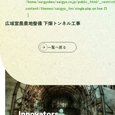
/home/saigyoken/saigyo.co.jp/public_html/_restric
content/themes/saigyo_tm/single.php
on line
21
]
広域営農農地整備 下畑トンネル工事
一覧へ戻る
掘り続けた先にしか、
見えない未来がある。
Innovators