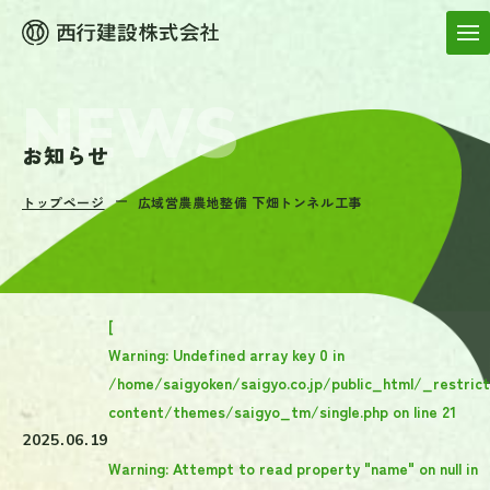
お知らせ
トップページ
広域営農農地整備 下畑トンネル工事
[
Warning
: Undefined array key 0 in
/home/saigyoken/saigyo.co.jp/public_html/_restric
content/themes/saigyo_tm/single.php
on line
21
2025.06.19
Warning
: Attempt to read property "name" on null in