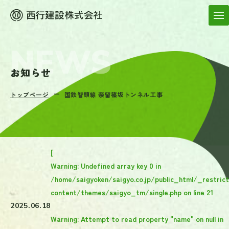
お知らせ
トップページ
国鉄智頭線 奈留篠坂トンネル工事
[
Warning
: Undefined array key 0 in
/home/saigyoken/saigyo.co.jp/public_html/_restric
content/themes/saigyo_tm/single.php
on line
21
2025.06.18
Warning
: Attempt to read property "name" on null in