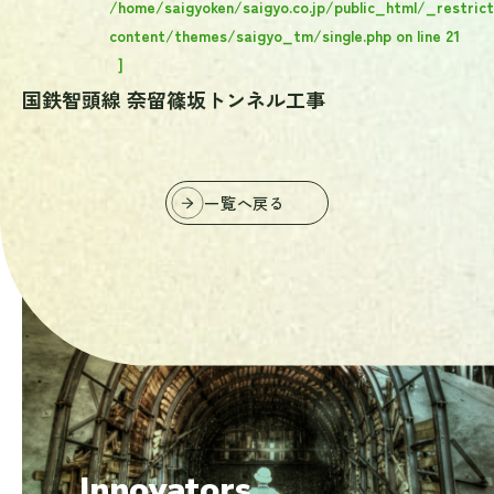
/home/saigyoken/saigyo.co.jp/public_html/_restric
content/themes/saigyo_tm/single.php
on line
21
]
国鉄智頭線 奈留篠坂トンネル工事
一覧へ戻る
掘り続けた先にしか、
見えない未来がある。
Innovators